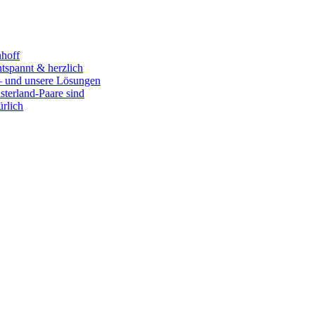
nhoff
tspannt & herzlich
– und unsere Lösungen
sterland-Paare sind
ürlich